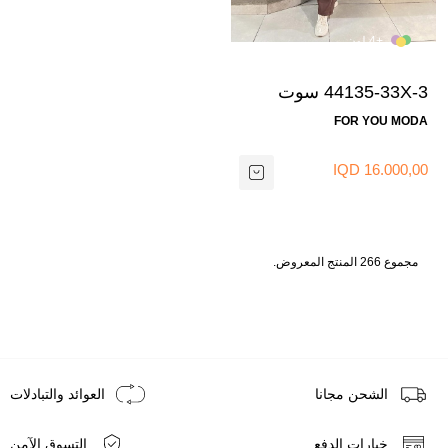
+4 لون
46-48
42-44
38-40
44135-33X-3 سوت
قطعتين - جوزي
FOR YOU MODA
16.000,00 IQD
مجموع 266 المنتج المعروض.
الشحن مجانا
العوائد والتبادلات
خيارات الدفع
التسوق الآمن