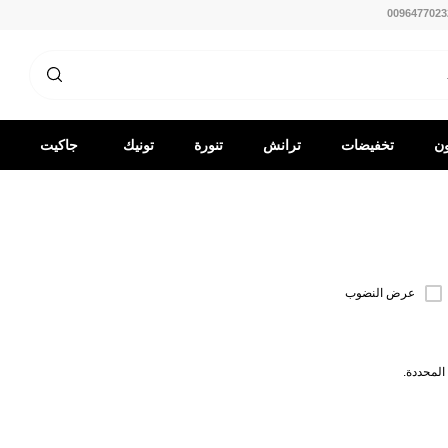
0096477023
ون
تخفيضات
ترانش
تنورة
تونيك
جاكيت
كوت
-
قميص
عرض النضوب
المحددة.