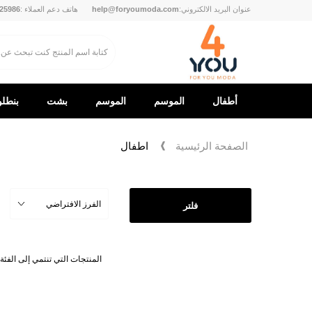
عنوان البريد الالكتروني:
help@foryoumoda.com
هاتف دعم العملاء :
25986
أطفال
الموسم
الموسم
بشت
بنطل
الجديد
الجديد
الصفحة الرئيسية
اطفال
2026
فلتر
المنتجات التي تنتمي إلى الفئة 