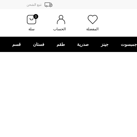
تتبع الشحن
0
المفضلة
الحساب
سلة
جمبسوت
جينز
صدرية
طقم
فستان
قسم
الهدايا