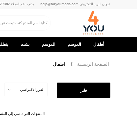
عنوان البريد الالكتروني:
help@foryoumoda.com
هاتف دعم العملاء :
25986
أطفال
الموسم
الموسم
بشت
بنطل
الجديد
الجديد
الصفحة الرئيسية
اطفال
2026
فلتر
المنتجات التي تنتمي إلى الفئة 