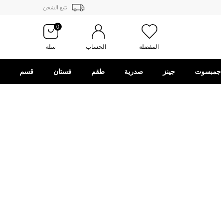
تتبع الشحن
0
المفضلة
الحساب
سلة
جمبسوت
جينز
صدرية
طقم
فستان
قسم
الهدايا