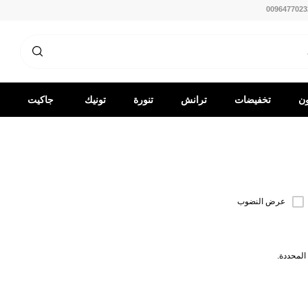
0096477023
ون
تخفيضات
ترانش
تنورة
تونيك
جاكيت
كوت
-
قميص
عرض النضوب
المحددة.