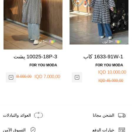
+3 لون
+5 لون
1633-91W-1 كاب
10025-18P-3 يشت
كاروهات طويل مع
طويل مع حزام - ابيض
FOR YOU MODA
FOR YOU MODA
حزام - اسود
10.000,00 IQD
7.000,00 IQD
38.000,00 IQD
45.000,00 IQD
الشحن مجانا
العوائد والتبادلات
خيارات الدفع
التسوق الآمن