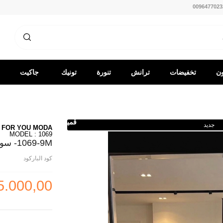
0096477023
ون
تخفيضات
ترانش
تنورة
تونيك
جاكيت
كوت
-
قميص
جديد
FOR YOU MODA
MODEL : 1069
1069-9M- سوت تنوره - ماروني 3
كود الباركود
5.000,00