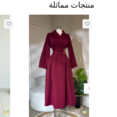
منتجات مماثلة
+3 لون
+3 لون