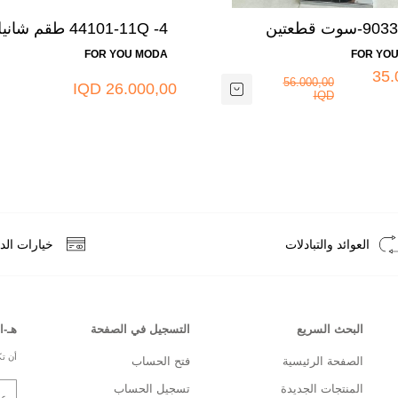
9033-34M-سوت قطعتين
44101-11Q -4 طقم شان
لونين ماروني وابيض
FOR YOU MODA
FOR YO
35.
56.000,00
26.000,00 IQD
IQD
العوائد والتبادلات
خيارات الد
البحث السريع
التسجيل في الصفحة
هـ-ا
أن تك
الصفحة الرئيسية
فتح الحساب
المنتجات الجديدة
تسجيل الحساب