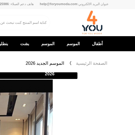
عنوان البريد الالكتروني:
help@foryoumoda.com
هاتف دعم العملاء :
25986
أطفال
الموسم
الموسم
بشت
بنطل
الجديد
الجديد
الصفحة الرئيسية
الموسم الجديد 2026
2026