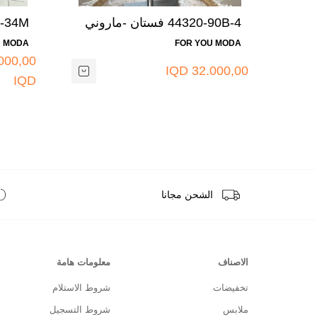
44320-90B-4 فستان -ماروني
جوزي 4
U MODA
FOR YOU MODA
000,00
32.000,00 IQD
IQD
الشحن مجانا
الاصناف
معلومات هامة
تخفيضات
شروط الاستلام
ملابس
شروط التسجيل