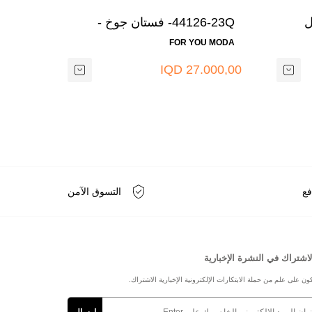
يل
44126-23Q- فستان جوخ -
رصاصي 4
جوزي
 MODA
FOR YOU MODA
0,00 IQD
27.000,00 IQD
فع
التسوق الآمن
لاشتراك في النشرة الإخبارية
ون على علم من حملة الابتكارات الإلكترونية الإخبارية الاشتراك.