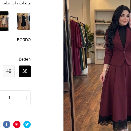
منتجات ذات صله
BORDO
Beden
40
38