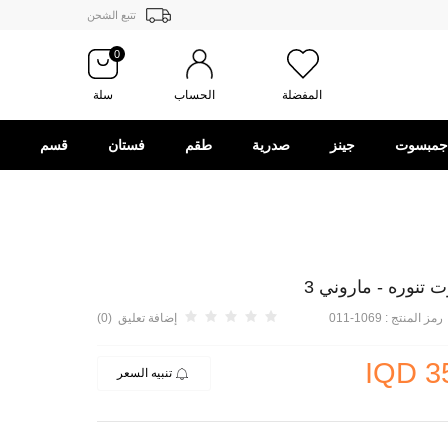
تتبع الشحن
0
المفضلة
الحساب
سلة
جمبسوت
جينز
صدرية
طقم
فستان
قسم
الهدايا
رمز المنتج :
1069-011
إضافة تعليق (0)
IQD
3
تنبيه السعر