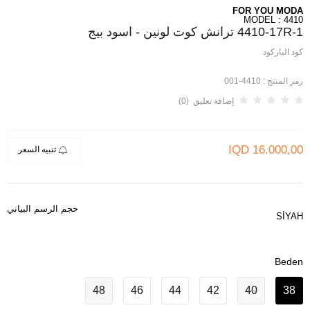
FOR YOU MODA
MODEL : 4410
4410-17R-1 ترانش كوت لونين - اسود بيج
كود الباركود
رمز المنتج :
4410-001
إضافة تعليق (0)
IQD
16.000,00
تنبيه السعر
حجم الرسم البياني
SİYAH
Beden
48
46
44
42
40
38