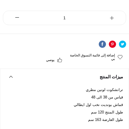
إضافة إلى قائمة التسوق الخاصة
بي
يوصي
ميزات المنتج
ترانشكوت لونين مطري
قياس من 38 الى 48
قماش بونديت نخب اول ايطالي
طول المنتج 120 سم
طول العارضة 163 سم