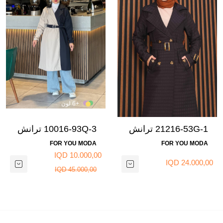
+6 لون
21216-53G-1 ترانش
10016-93Q-3 ترانش
كوت - اسود
كوت مطري لونين مع
FOR YOU MODA
FOR YOU MODA
حزام- نيلي بيج
10.000,00 IQD
24.000,00 IQD
45.000,00 IQD