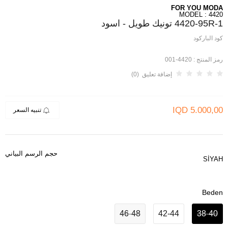
FOR YOU MODA
MODEL : 4420
4420-95R-1 تونيك طويل - اسود
كود الباركود
رمز المنتج :
4420-001
إضافة تعليق (0)
IQD
5.000,00
تنبيه السعر
حجم الرسم البياني
SİYAH
Beden
46-48
42-44
38-40