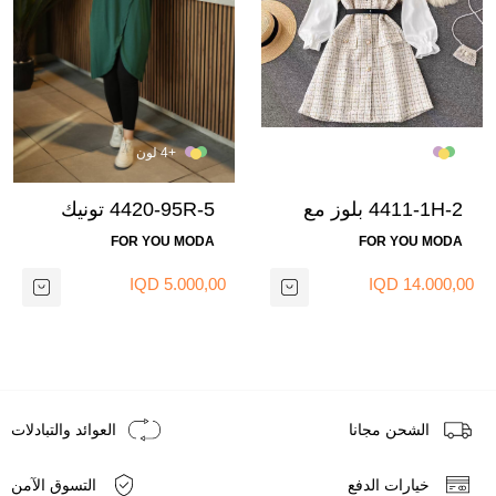
+1 لون
+4 لون
4411-1H-2 بلوز مع
4420-95R-5 تونيك
قميص - بيج
طويل - اخضر
FOR YOU MODA
FOR YOU MODA
5.000,00 IQD
14.000,00 IQD
الشحن مجانا
العوائد والتبادلات
خيارات الدفع
التسوق الآمن