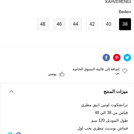
KAHVERENGI
Beden
48
46
44
42
40
38
إضافة إلى قائمة التسوق الخاصة
بي
يوصي
ميزات المنتج
ترانشكوت لونين انيق مطري
قياس من 38 الى 48
طول الموديل 120 سم
قماش بونديت مطري نخب اول