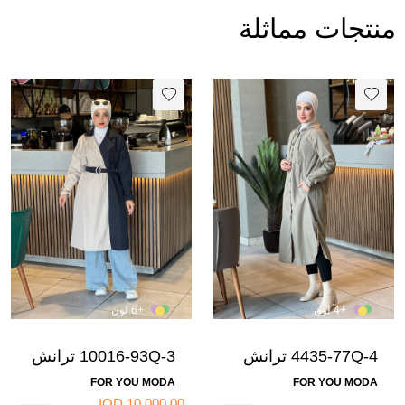
منتجات مماثلة
+4 لون
+6 لون
4435-77Q-4 ترانش
10016-93Q-3 ترانش
كوت - بيج غامق
كوت مطري لونين مع
FOR YOU MODA
FOR YOU MODA
حزام- نيلي بيج
10.000,00 IQD