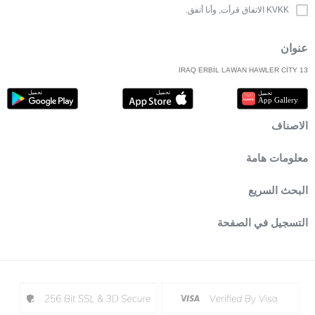
KVKK الاتفاق
قرأت, وأنا أتفق.
عنوان
IRAQ ERBİL LAWAN HAWLER CİTY 13
الاصناف
معلومات هامة
البحث السريع
التسجيل في الصفحة