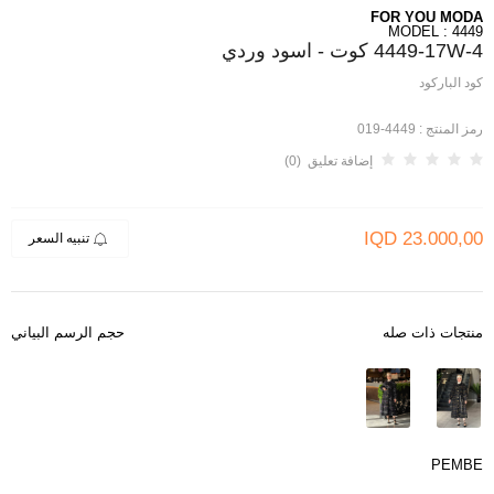
FOR YOU MODA
MODEL : 4449
4449-17W-4 كوت - اسود وردي
كود الباركود
رمز المنتج :
4449-019
إضافة تعليق (0)
IQD
23.000,00
تنبيه السعر
منتجات ذات صله
حجم الرسم البياني
PEMBE