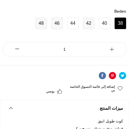
Beden
48
46
44
42
40
38
إضافة إلى قائمة التسوق الخاصة
بي
يوصي
ميزات المنتج
كوت طويل انيق
قماش توفيت شتائي نسيج تركي