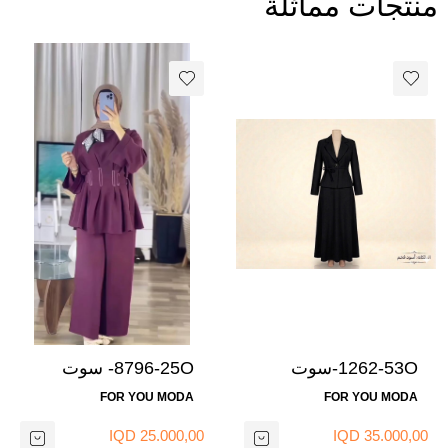
منتجات مماثلة
1262-53O-سوت
8796-25O- سوت
رسمي تنوره- اسود1
بنطرون - ماروني1
FOR YOU MODA
FOR YOU MODA
25.000,00 IQD
35.000,00 IQD