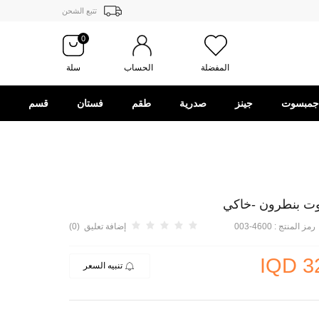
تتبع الشحن
0
المفضلة
الحساب
سلة
جمبسوت
جينز
صدرية
طقم
فستان
قسم
الهدايا
رمز المنتج :
4600-003
إضافة تعليق (0)
IQD
3
تنبيه السعر