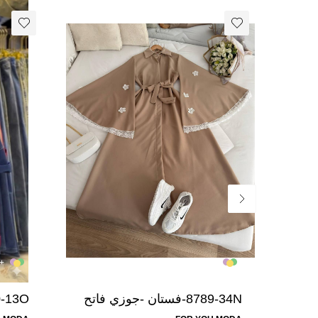
+4 لون
+4 لون
8789-34N-فستان -جوزي فاتح
5
ازرق 5