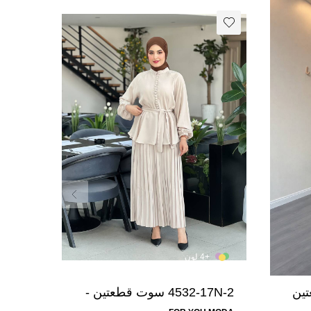
+4 لون
+8
طعتين
4532-17N-2 سوت قطعتين -
بيج
- جوز