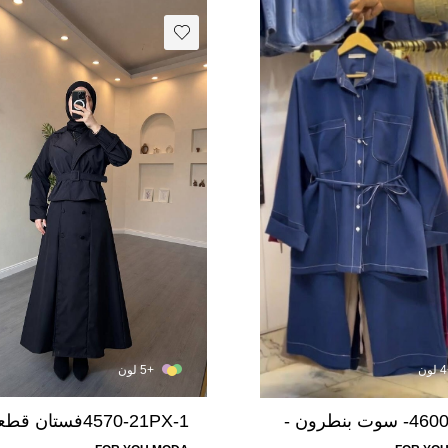
+5 لون
4600-13O- سوت بنطرون -
4570-21PX-1فستان ق
-اسود