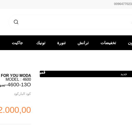
0096477023
ون
تخفيضات
ترانش
تنورة
تونيك
جاكيت
كوت
-
قميص
جديد
FOR YOU MODA
MODEL : 4600
4600-13O-سوت بنطرون -خاكي
كود الباركود
2.000,00