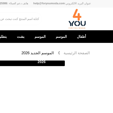
عنوان البريد الالكتروني:
help@foryoumoda.com
هاتف دعم العملاء :
25986
أطفال
الموسم
الموسم
بشت
بنطل
الجديد
الجديد
الصفحة الرئيسية
الموسم الجديد 2026
2026