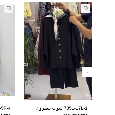
+3 لون
7851-17L-1 سوت بنطرون
-اسود
نيلي