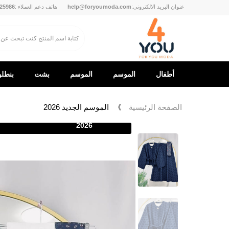
عنوان البريد الالكتروني:
help@foryoumoda.com
هاتف دعم العملاء :
25986
أطفال
الموسم
الموسم
بشت
بنطل
الجديد
الجديد
الصفحة الرئيسية
الموسم الجديد 2026
2026