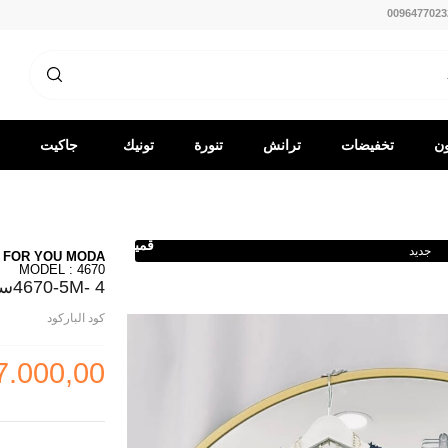
0096477023
ون
تخفيضات
ترانش
تنورة
تونيك
جاكيت
كوت
-
قميص
جديد
FOR YOU MODA
MODEL : 4670
4670-5M- 4سوت تنوره -نيلي
كود الباركود
7.000,00