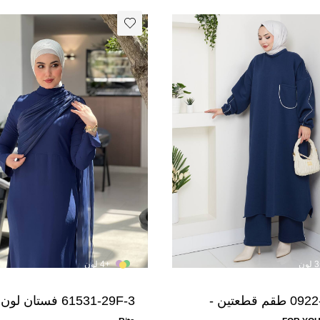
+4 لون
0922-5F-4 طقم قطعتين -
61531-29F-3 فستان لون
نيلي