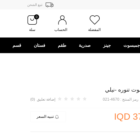
تتبع الشحن
0
المفضلة
الحساب
سلة
جمبسوت
جينز
صدرية
طقم
فستان
قسم
الهدايا
رمز المنتج :
4670-021
إضافة تعليق (0)
IQD
3
تنبيه السعر