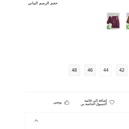
حجم الرسم البياني
48
46
44
42
إضافة إلى قائمة
يوصي
التسوق الخاصة بي