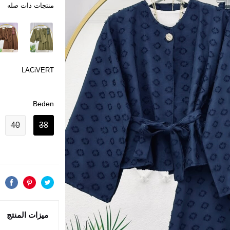
منتجات ذات صله
LACiVERT
Beden
40
38
ميزات المنتج