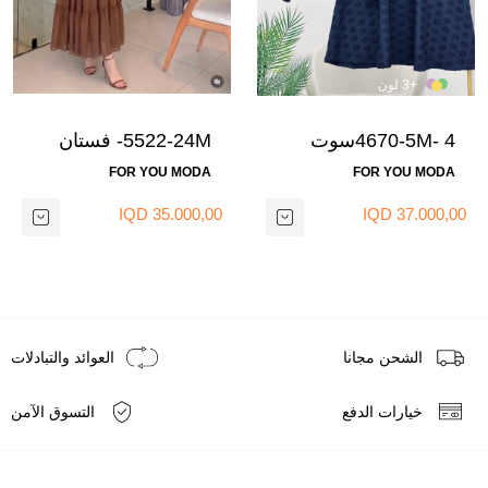
+3 لون
4670-5M- 4سوت
5522-24M- فستان
تنوره -نيلي
شيفون -جوزي 2
FOR YOU MODA
FOR YOU MODA
35.000,00 IQD
37.000,00 IQD
الشحن مجانا
العوائد والتبادلات
خيارات الدفع
التسوق الآمن