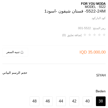
FOR YOU MODA
MODEL : 5522
5522-24M- فستان شيفون -اسود1
كود الباركود
رمز المنتج :
5522-001
إضافة تعليق (0)
IQD
35.000,00
تنبيه السعر
حجم الرسم البياني
SİYAH
Beden
48
46
44
42
40
38