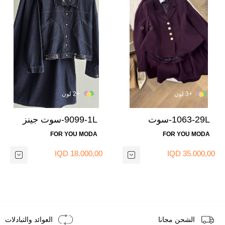
+3 لون
+2 لون
1063-29L-سوت
9099-1L-سوت جينز
تنوره - ماروني 4
غامق 3
FOR YOU MODA
FOR YOU MODA
18.000,00 IQD
35.000,00 IQD
الشحن مجانا
العوائد والتبادلات