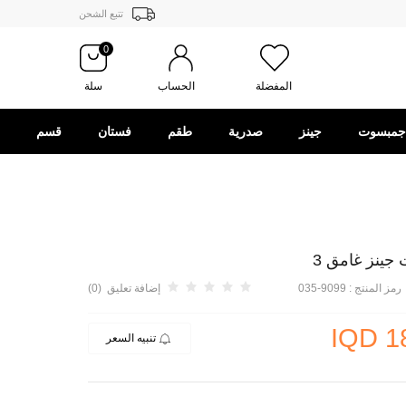
تتبع الشحن
0
المفضلة
الحساب
سلة
جمبسوت
جينز
صدرية
طقم
فستان
قسم
الهدايا
رمز المنتج :
9099-035
إضافة تعليق (0)
IQD
1
تنبيه السعر