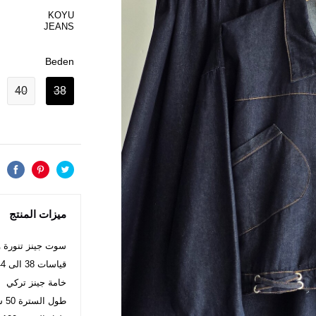
KOYU
JEANS
Beden
40
38
ميزات المنتج
سوت جينز تنورة 
قياسات 38 الى 44
خامة جينز تركي
طول السترة 50 سم