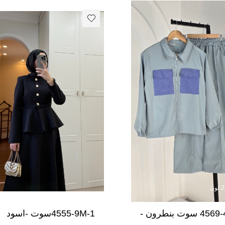
4569-46k-3 سوت بنطرون -
4555-9M-1سوت -اسود