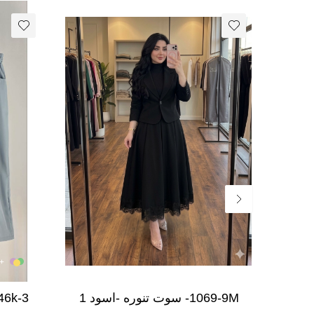
+2 لون
1069-9M- سوت تنوره -اسود 1
سمائي