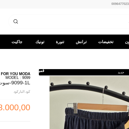
0096477023
ون
تخفيضات
ترانش
تنورة
تونيك
جاكيت
كوت
-
قميص
جديد
FOR YOU MODA
MODEL : 9099
9099-1L-سوت جينز غامق 3
كود الباركود
8.000,00