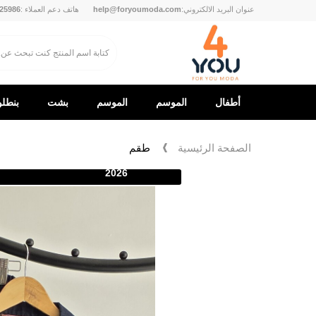
عنوان البريد الالكتروني:
help@foryoumoda.com
هاتف دعم العملاء :
25986
أطفال
الموسم
الموسم
بشت
بنطل
الجديد
الجديد
الصفحة الرئيسية
طقم
2026