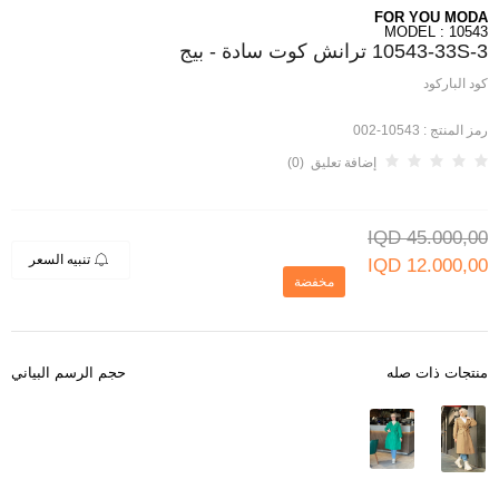
FOR YOU MODA
MODEL : 10543
10543-33S-3 ترانش كوت سادة - بيج
كود الباركود
رمز المنتج :
10543-002
إضافة تعليق (0)
IQD
45.000,00
تنبيه السعر
IQD
12.000,00
مخفضة
منتجات ذات صله
حجم الرسم البياني