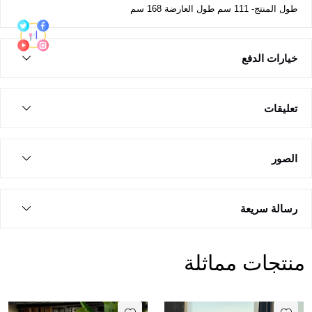
طول المنتج- 111 سم طول العارضة 168 سم
خيارات الدفع
تعليقات
الصور
رسالة سريعة
منتجات مماثلة