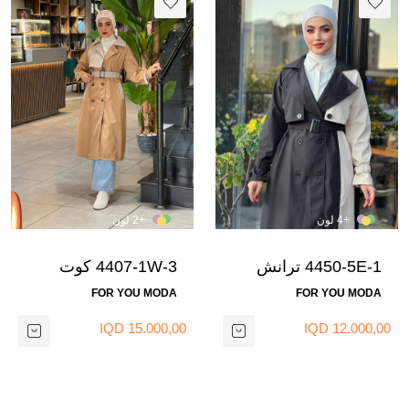
+4 لون
+2 لون
4450-5E-1 ترانش
4407-1W-3 كوت
كوت مع حزام - اسود
لونين - جوزي بيج
FOR YOU MODA
FOR YOU MODA
وبيج
15.000,00 IQD
12.000,00 IQD