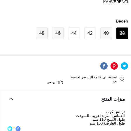
KAHVERENGi
Beden
48
46
44
42
40
38
إضافة إلى قائمة التسوق الخاصة
بي
يوصي
ميزات المنتج
ترانش كوت
القماش - مرندا قريب للسوفت
طول المنتج 110 سم
طول العارضة 168 سم