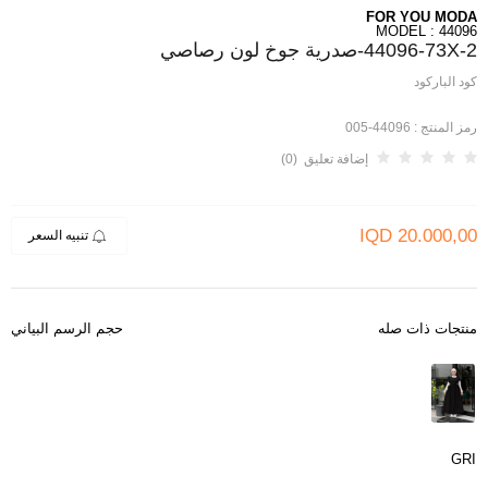
FOR YOU MODA
MODEL : 44096
44096-73X-2-صدرية جوخ لون رصاصي
كود الباركود
رمز المنتج :
44096-005
إضافة تعليق (0)
IQD
20.000,00
تنبيه السعر
منتجات ذات صله
حجم الرسم البياني
GRI