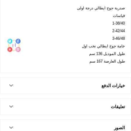
صدرية جوخ ايطالي درجة اولى
قياسات
1-38/40
2-42/44
3-46/48
خامة جوخ ايطالي نخب اول
طول الموديل 136 سم
طول العارضة 167 سم
خيارات الدفع
تعليقات
الصور