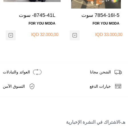
+4 لون
7854-16I-5 سوت
8745-41L- سوت
بنطرون قميص طويل
بنطرون -اسود 1
FOR YOU MODA
FOR YOU MODA
مع اسكارف- بيج
غامق
32.000,00 IQD
33.000,00 IQD
الشحن مجانا
العوائد والتبادلات
خيارات الدفع
التسوق الآمن
هـ-الاشتراك في النشرة الإخبارية