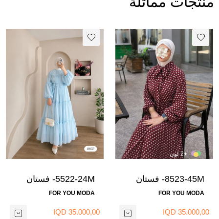
منتجات مماثلة
+2 لون
8523-45M- فستان
5522-24M- فستان
شيفون ماروني 3
شيفون -سمائي 5
FOR YOU MODA
FOR YOU MODA
35.000,00 IQD
35.000,00 IQD