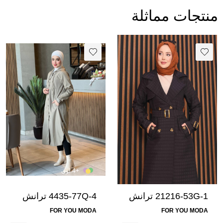
منتجات مماثلة
+4 لون
21216-53G-1 ترانش
4435-77Q-4 ترانش
كوت - اسود
كوت - بيج غامق
FOR YOU MODA
FOR YOU MODA