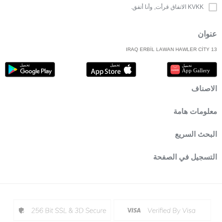
KVKK الاتفاق
قرأت, وأنا أتفق.
عنوان
IRAQ ERBİL LAWAN HAWLER CİTY 13
الاصناف
معلومات هامة
البحث السريع
التسجيل في الصفحة