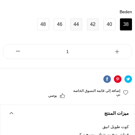
Beden
48
46
44
42
40
38
إضافة إلى قائمة التسوق الخاصة
بي
يوصي
ميزات المنتج
كوت طويل انيق
قماش توفيت شتائي نسيج تركي