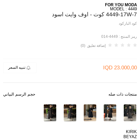
FOR YOU MODA
MODEL : 4449
4449-17W-7 كوت - اوف وايت اسود
كود الباركود
رمز المنتج :
4449-014
إضافة تعليق (0)
IQD
23.000,00
تنبيه السعر
منتجات ذات صله
حجم الرسم البياني
KIRIK
BEYAZ