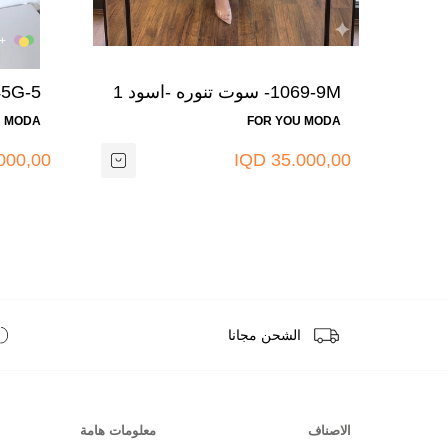
+2 لون
1069-9M- سوت تنوره -اسود 1
مارون
U MODA
FOR YOU MODA
00,00 IQD
35.000,00 IQD
الشحن مجانا
الاصناف
معلومات هامة