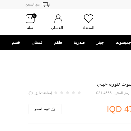
تتبع الشحن
0
المفضلة
الحساب
سلة
جمبسوت
جينز
صدرية
طقم
فستان
قسم
الهدايا
رمز المنتج :
4566-021
إضافة تعليق (0)
IQD
4
تنبيه السعر