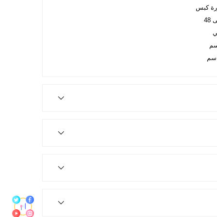
رة كبس
ي