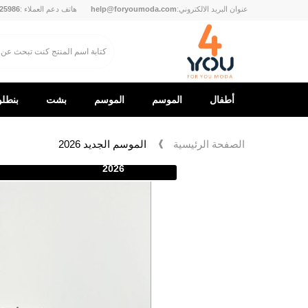
عنوان البريد الالكتروني:
help@foryoumoda.com
هاتف دعم العملاء :
25986
أطفال
الموسم
الموسم
بشت
بنطل
الجديد
الجديد
الصفحة الرئيسية
الموسم الجديد 2026
2026