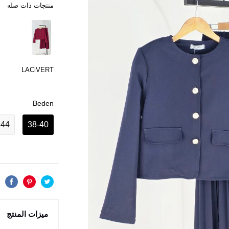
منتجات ذات صله
LACiVERT
Beden
-44
38-40
ميزات المنتج