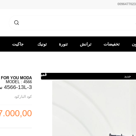
0096477023
ون
تخفيضات
ترانش
تنورة
تونيك
جاكيت
كوت
-
قميص
جديد
FOR YOU MODA
MODEL : 4566
4566-13L-3 سوت تنوره -نيلي
كود الباركود
7.000,00