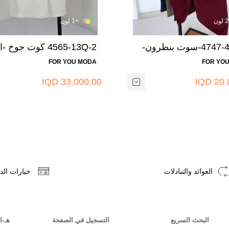
+1 لون
4747-45G-5-سوت بنطرون-
4565-13Q-2 كوت جوخ -ابيض
ي
FOR YOU MODA
FOR YO
33.000,00 IQD
20.0
العوائد والتبادلات
خيارات الد
البحث السريع
التسجيل في الصفحة
هـ-ا