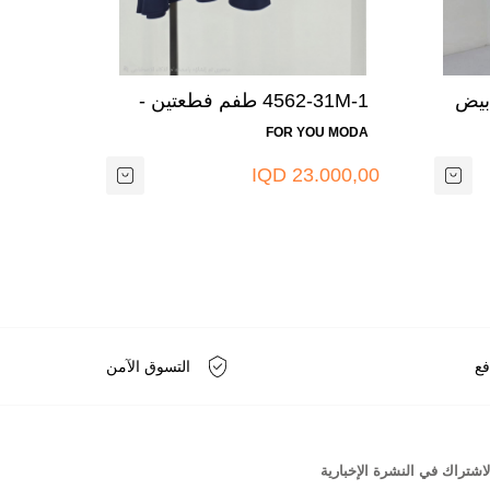
+8
4562-31M-1 طفم فطعتين -
نيلي
- اسو
 MODA
FOR YOU MODA
000,00
23.000,00 IQD
IQD
فع
التسوق الآمن
لاشتراك في النشرة الإخبارية