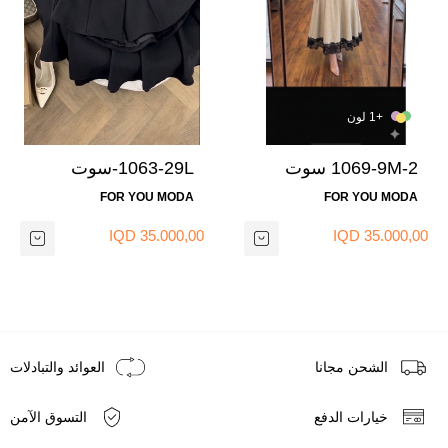
+1 لون
1069-9M-2 سوت
1063-29L-سوت
تنوره - بيج
تنوره - اسود 1
FOR YOU MODA
FOR YOU MODA
35.000,00 IQD
35.000,00 IQD
الشحن مجانا
العوائد والتبادلات
خيارات الدفع
التسوق الآمن