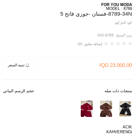
FOR YOU MODA
MODEL : 8789
8789-34N-فستان -جوزي فاتح 5
كود الباركود
رمز المنتج :
8789-042
إضافة تعليق (0)
IQD
23.000,00
تنبيه السعر
منتجات ذات صله
حجم الرسم البياني
ACIK
KAHVERENGi