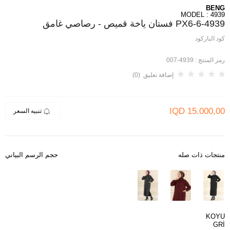
BENG
MODEL : 4939
4939-PX6-6 فستان ياخة قميص - رصاصي غامق
كود الباركود
رمز المنتج :
4939-007
إضافة تعليق (0)
IQD
15.000,00
تنبيه السعر
منتجات ذات صله
حجم الرسم البياني
KOYU
GRİ