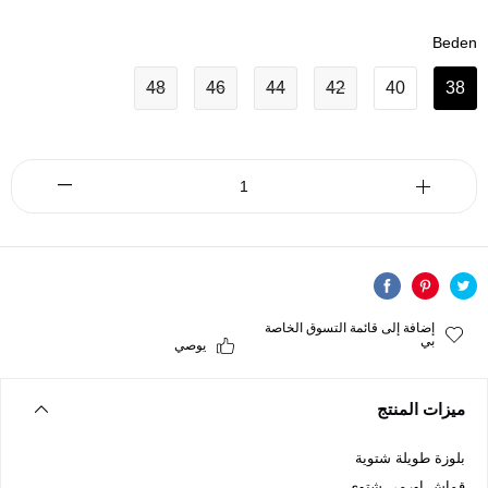
Beden
48
46
44
42
40
38
إضافة إلى قائمة التسوق الخاصة
بي
يوصي
ميزات المنتج
بلوزة طويلة شتوية
قماش اورمي شتوي