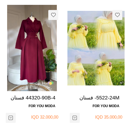
+3 لون
5522-24M- فستان
44320-90B-4 فستان
شيفون -اصفر 4
-ماروني
FOR YOU MODA
FOR YOU MODA
32.000,00 IQD
35.000,00 IQD