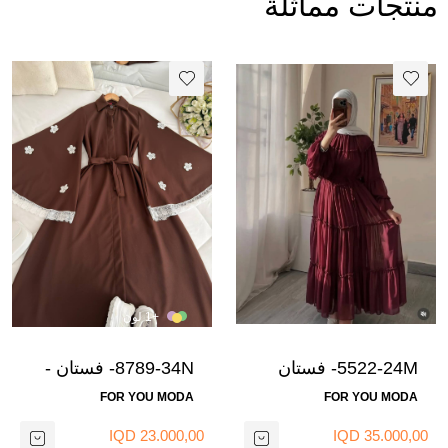
منتجات مماثلة
+1 لون
5522-24M- فستان
8789-34N- فستان -
شيفون -ماروني 6
جوزي 2
FOR YOU MODA
FOR YOU MODA
23.000,00 IQD
35.000,00 IQD