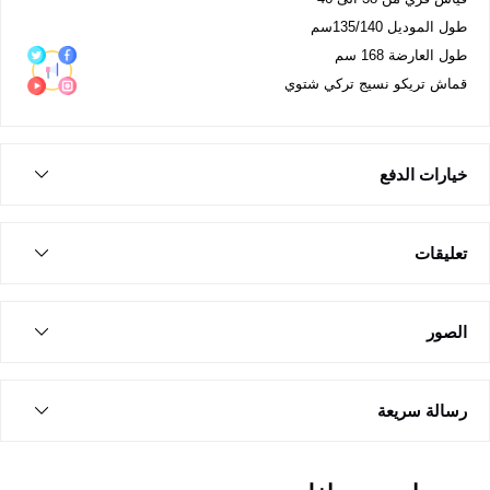
طول الموديل 135/140سم
طول العارضة 168 سم
قماش تريكو نسيج تركي شتوي
خيارات الدفع
تعليقات
الصور
رسالة سريعة