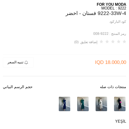
FOR YOU MODA
MODEL : 9222
9222-33W-4 فستان - اخضر
كود الباركود
رمز المنتج :
9222-008
إضافة تعليق (0)
IQD
18.000,00
تنبيه السعر
منتجات ذات صله
حجم الرسم البياني
YEŞİL